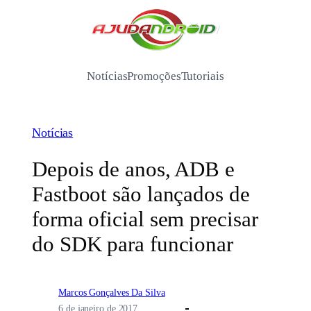
Pular
para
/
o
conteúdo
Notícias
Promoções
Tutoriais
Notícias
Depois de anos, ADB e
Fastboot são lançados de
forma oficial sem precisar
do SDK para funcionar
Marcos Gonçalves Da Silva
6 de janeiro de 2017