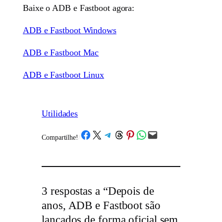
Baixe o ADB e Fastboot agora:
ADB e Fastboot Windows
ADB e Fastboot Mac
ADB e Fastboot Linux
Utilidades
Share on Facebook
Share on X
Share on Telegram
Share on Threads
Share on Pinterest
Share on WhatsApp
Email this Page
Compartilhe!
/
3 respostas a “Depois de
anos, ADB e Fastboot são
lançados de forma oficial sem