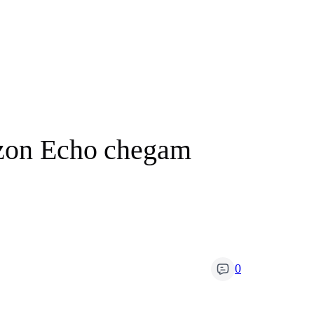
azon Echo chegam
0