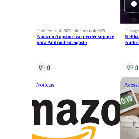
20 de fevereiro de 2025
20 de fevereiro de 2025
25 de ago
Amazon Appstore vai perder suporte
Netfli
para Android em agosto
Androi
0
0
Notícias
Acessó