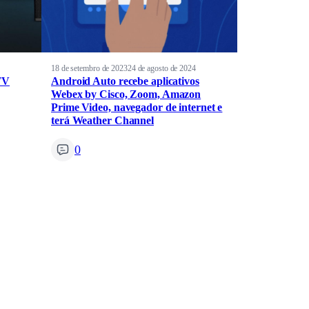
18 de setembro de 2023
24 de agosto de 2024
TV
Android Auto recebe aplicativos
Webex by Cisco, Zoom, Amazon
Prime Video, navegador de internet e
terá Weather Channel
0