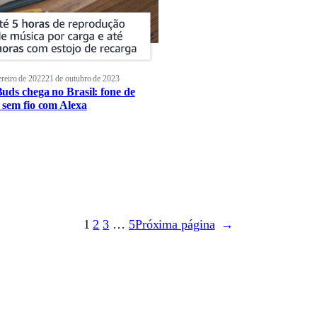
ereiro de 2022
21 de outubro de 2023
uds chega no Brasil: fone de
 sem fio com Alexa
1
2
3
…
5
Próxima página
→