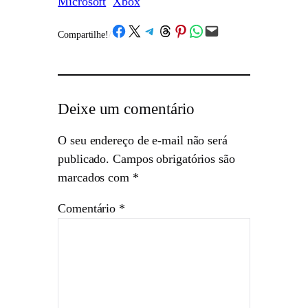
Microsoft
Xbox
Share on Facebook
Share on X
Share on Telegram
Share on Threads
Share on Pinterest
Share on WhatsApp
Email this Page
Compartilhe!
/
Deixe um comentário
O seu endereço de e-mail não será
publicado.
Campos obrigatórios são
marcados com
*
Comentário
*