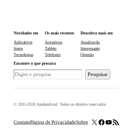
Novidades em
Os mais recentes
Descubra mais em
Aplicativos
Acessórios
Atualização
Jogos
Tablets
Interessante
Tecnologias
Telefones
Opinião
Encontre o que procura
Pesquisar
Pesquisar
© 2011-2026 Ajudandroid. Todos os direitos reservados.
X
Facebook
Youtube
Feed RSS
Contato
Página de Privacidade
Sobre