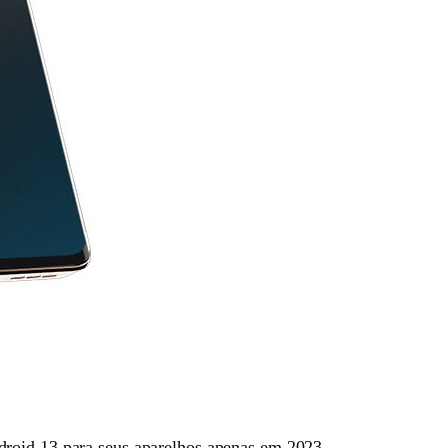
droid 13 para seus aparelhos apenas em 2023.