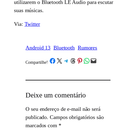
utilizarem o Bluetooth LE Audio para escutar
suas músicas.
Via:
Twitter
Android 13
Bluetooth
Rumores
Share on Facebook
Share on X
Share on Telegram
Share on Threads
Share on Pinterest
Share on WhatsApp
Email this Page
Compartilhe!
/
Deixe um comentário
O seu endereço de e-mail não será
publicado.
Campos obrigatórios são
marcados com
*