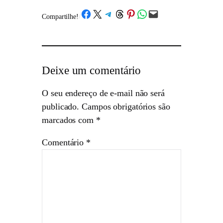
Share on Facebook
Share on X
Share on Telegram
Share on Threads
Share on Pinterest
Share on WhatsApp
Email this Page
Compartilhe!
/
Deixe um comentário
O seu endereço de e-mail não será
publicado.
Campos obrigatórios são
marcados com
*
Comentário
*