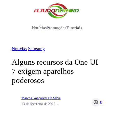
Pular
para
/
o
conteúdo
Notícias
Promoções
Tutoriais
Notícias
Samsung
Alguns recursos da One UI
7 exigem aparelhos
poderosos
Marcos Gonçalves Da Silva
0
13 de fevereiro de 2025