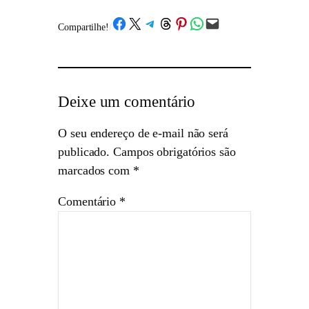
Share on Facebook
Share on X
Share on Telegram
Share on Threads
Share on Pinterest
Share on WhatsApp
Email this Page
Compartilhe!
/
Deixe um comentário
O seu endereço de e-mail não será
publicado.
Campos obrigatórios são
marcados com
*
Comentário
*