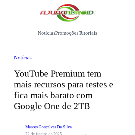
Pular
para
/
o
conteúdo
Notícias
Promoções
Tutoriais
Notícias
YouTube Premium tem
mais recursos para testes e
fica mais barato com
Google One de 2TB
Marcos Gonçalves Da Silva
22 de janeiro de 2025