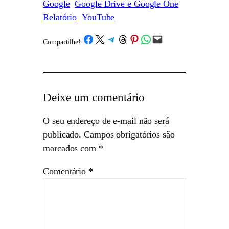
Google
Google Drive e Google One
Relatório
YouTube
Share on Facebook
Share on X
Share on Telegram
Share on Threads
Share on Pinterest
Share on WhatsApp
Email this Page
Compartilhe!
/
Deixe um comentário
O seu endereço de e-mail não será
publicado.
Campos obrigatórios são
marcados com
*
Comentário
*