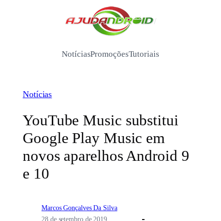
Pular
para
/
o
conteúdo
Notícias
Promoções
Tutoriais
Notícias
YouTube Music substitui
Google Play Music em
novos aparelhos Android 9
e 10
Marcos Gonçalves Da Silva
28 de setembro de 2019