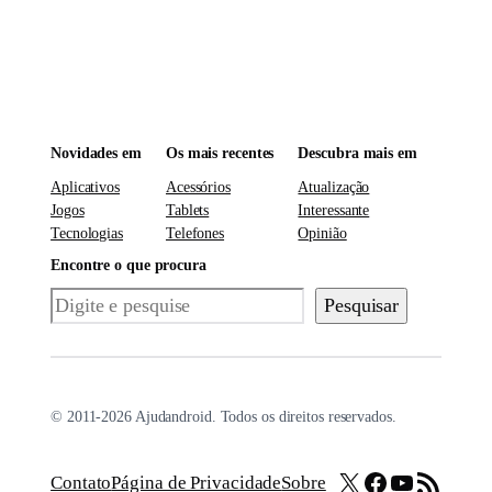
Novidades em
Os mais recentes
Descubra mais em
Aplicativos
Acessórios
Atualização
Jogos
Tablets
Interessante
Tecnologias
Telefones
Opinião
Encontre o que procura
Pesquisar
Pesquisar
© 2011-2026 Ajudandroid. Todos os direitos reservados.
X
Facebook
Youtube
Feed RSS
Contato
Página de Privacidade
Sobre