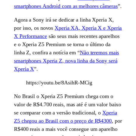
smartphones Android com as melhores câmeras
”.
Agora a Sony irá se dedicar a linha Xperia X,
por isso, os novos
Xperia XA, Xperia X e Xperia
X Performance
são seus mais recentes aparelhos
e o Xperia Z5 Premium se torna o último da
linha Z, confira a notícia em “
Não teremos mais
smartphones Xperia Z, nova linha da Sony será
Xperia X
”.
https://youtu.be/8AsihR-MCig
No Brasil o Xperia Z5 Premium chega com o
valor de R$4.700 reais, mas até é um valor baixo
se comparar com a versão tradicional, o
Xperia
Z5 chegou ao Brasil com o preço de R$4300
, por
R$400 reais a mais você consegue um aparelho