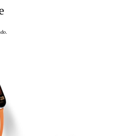
e
ado.