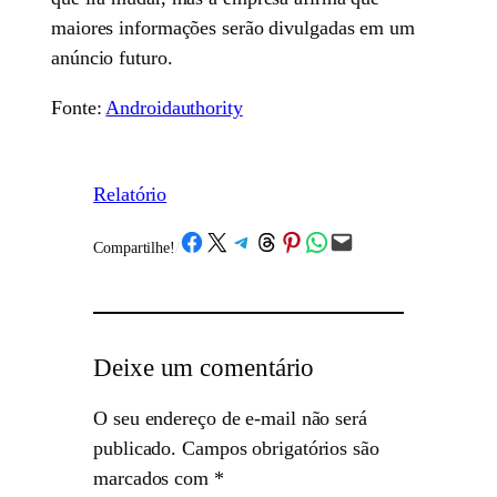
maiores informações serão divulgadas em um
anúncio futuro.
Fonte:
Androidauthority
Relatório
Share on Facebook
Share on X
Share on Telegram
Share on Threads
Share on Pinterest
Share on WhatsApp
Email this Page
Compartilhe!
/
Deixe um comentário
O seu endereço de e-mail não será
publicado.
Campos obrigatórios são
marcados com
*