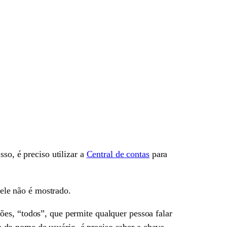
so, é preciso utilizar a
Central de contas
para
 ele não é mostrado.
es, “todos”, que permite qualquer pessoa falar
do nome de usuário, é preciso saber a chave