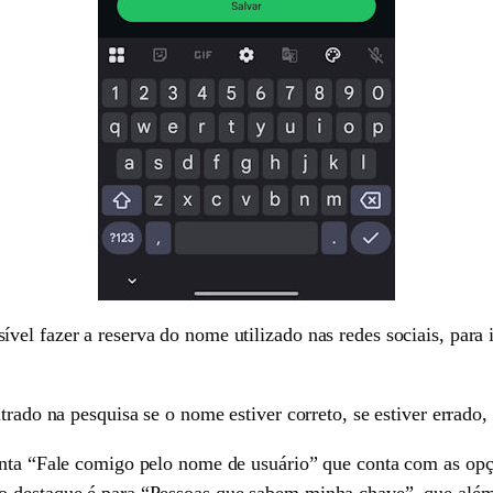
el fazer a reserva do nome utilizado nas redes sociais, para is
trado na pesquisa se o nome estiver correto, se estiver errado,
enta “Fale comigo pelo nome de usuário” que conta com as opçõ
o destaque é para “Pessoas que sabem minha chave”, que além 