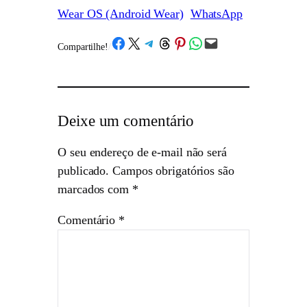
Wear OS (Android Wear)
WhatsApp
Share on Facebook
Share on X
Share on Telegram
Share on Threads
Share on Pinterest
Share on WhatsApp
Email this Page
Compartilhe!
/
Deixe um comentário
O seu endereço de e-mail não será
publicado.
Campos obrigatórios são
marcados com
*
Comentário
*