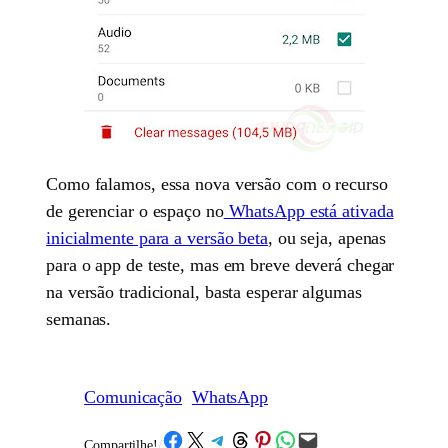
Como falamos, essa nova versão com o recurso
de gerenciar o espaço no
WhatsApp está ativada
inicialmente para a versão beta
, ou seja, apenas
para o app de teste, mas em breve deverá chegar
na versão tradicional, basta esperar algumas
semanas.
Comunicação
WhatsApp
Share on Facebook
Share on X
Share on Telegram
Share on Threads
Share on Pinterest
Share on WhatsApp
Email this Page
Compartilhe!
/