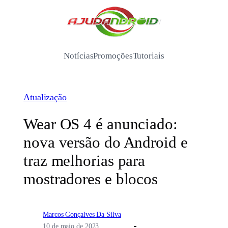
Pular
para
/
o
conteúdo
Notícias
Promoções
Tutoriais
Atualização
Wear OS 4 é anunciado:
nova versão do Android e
traz melhorias para
mostradores e blocos
Marcos Gonçalves Da Silva
10 de maio de 2023