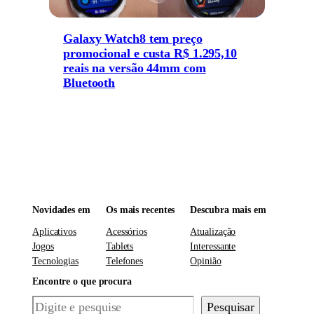
Galaxy Watch8 tem preço
promocional e custa R$ 1.295,10
reais na versão 44mm com
Bluetooth
Novidades em
Os mais recentes
Descubra mais em
Aplicativos
Acessórios
Atualização
Jogos
Tablets
Interessante
Tecnologias
Telefones
Opinião
Encontre o que procura
Pesquisar
Pesquisar