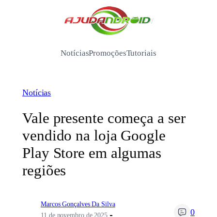
Pular
para
/
o
conteúdo
Notícias
Promoções
Tutoriais
Notícias
Vale presente começa a ser
vendido na loja Google
Play Store em algumas
regiões
Marcos Gonçalves Da Silva
0
11 de novembro de 2025