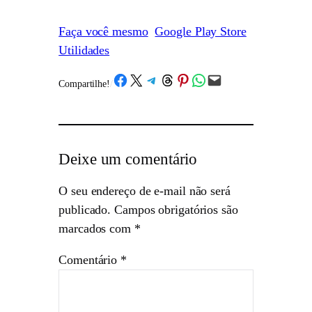
Faça você mesmo
Google Play Store
Utilidades
Share on Facebook
Share on X
Share on Telegram
Share on Threads
Share on Pinterest
Share on WhatsApp
Email this Page
Compartilhe!
/
Deixe um comentário
O seu endereço de e-mail não será
publicado.
Campos obrigatórios são
marcados com
*
Comentário
*