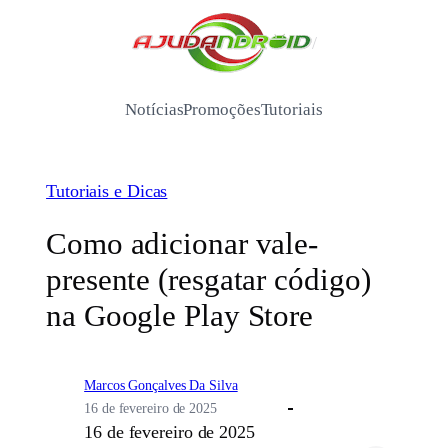
Pular
para
/
o
conteúdo
Notícias
Promoções
Tutoriais
Tutoriais e Dicas
Como adicionar vale-
presente (resgatar código)
na Google Play Store
Marcos Gonçalves Da Silva
16 de fevereiro de 2025
16 de fevereiro de 2025