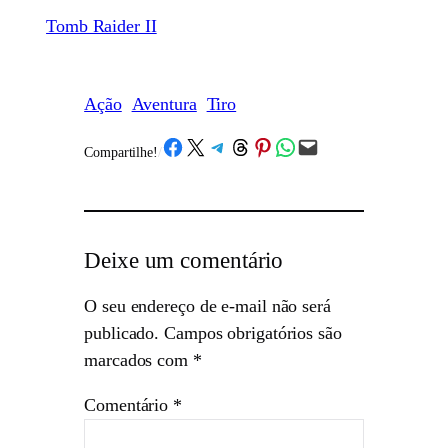
Tomb Raider II
Ação
Aventura
Tiro
Share on Facebook
Share on X
Share on Telegram
Share on Threads
Share on Pinterest
Share on WhatsApp
Email this Page
Compartilhe!
/
Deixe um comentário
O seu endereço de e-mail não será
publicado.
Campos obrigatórios são
marcados com
*
Comentário
*