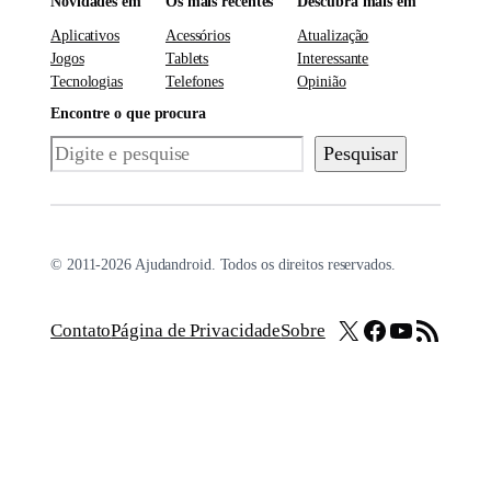
Novidades em
Os mais recentes
Descubra mais em
Aplicativos
Acessórios
Atualização
Jogos
Tablets
Interessante
Tecnologias
Telefones
Opinião
Encontre o que procura
Pesquisar
Pesquisar
© 2011-2026 Ajudandroid. Todos os direitos reservados.
X
Facebook
Youtube
Feed RSS
Contato
Página de Privacidade
Sobre