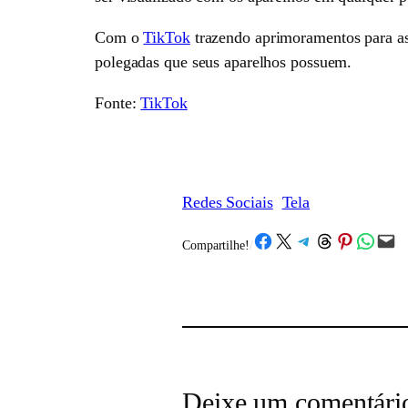
Com o
TikTok
trazendo aprimoramentos para a
polegadas que seus aparelhos possuem.
Fonte:
TikTok
Redes Sociais
Tela
Share on Facebook
Share on X
Share on Telegram
Share on Threads
Share on Pinterest
Share on What
Email this Page
Compartilhe!
/
Deixe um comentári