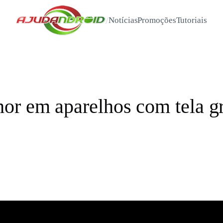
/
Notícias
Promoções
Tutoriais
or em aparelhos com tela g