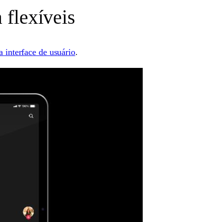
 flexíveis
 interface de usuário
.