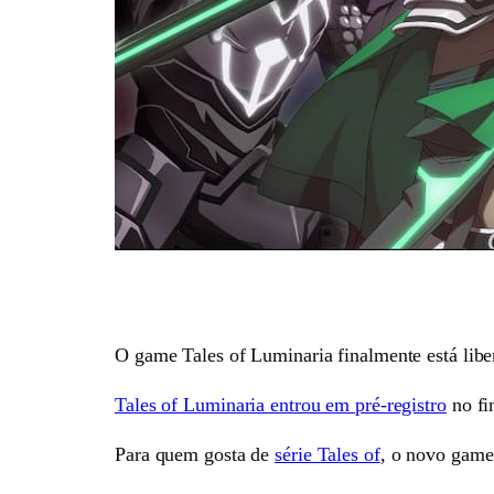
O game Tales of Luminaria finalmente está libe
Tales of Luminaria entrou em pré-registro
no fi
Para quem gosta de
série Tales of
, o novo game 