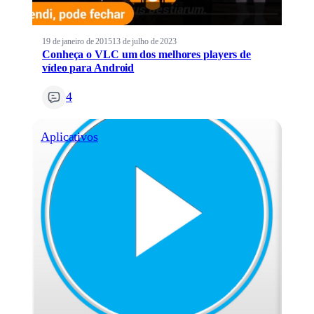
19 de janeiro de 2015
13 de julho de 2023
Conheça o VLC um dos melhores players de
vídeo para Android
4
Aplicativos