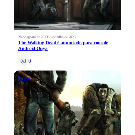
28 de agosto de 2013
13 de julho de 2023
The Walking Dead é anunciado para console
Android Ouya
0
Jogos