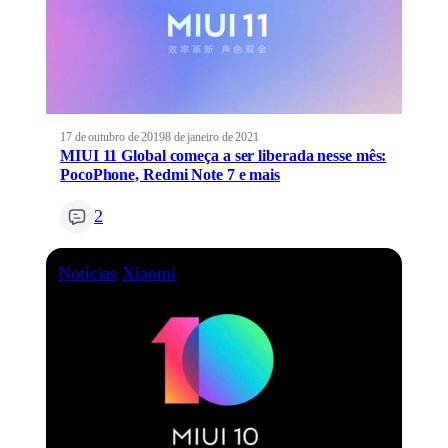
17 de outubro de 2019
8 de janeiro de 2021
MIUI 11 Global começa a ser liberada nesse mês:
PocoPhone, Redmi Note 7 e mais
2
Notícias
Xiaomi