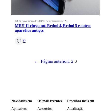
18 de novembro de 2019
6 de dezembro de 2019
MIUI 11 chega nos Redmi 4, Redmi 5 e outros
aparelhos antigos
0
←
Página anterior
1
2
3
Novidades em
Os mais recentes
Descubra mais em
Aplicativos
Acessórios
Atualização