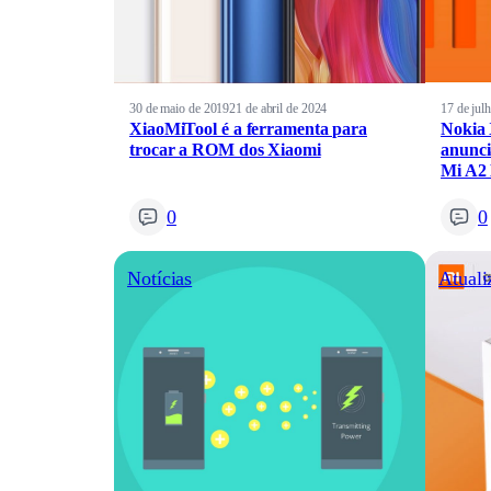
30 de maio de 2019
21 de abril de 2024
17 de jul
XiaoMiTool é a ferramenta para
Nokia 
trocar a ROM dos Xiaomi
anunci
Mi A2 
0
0
Notícias
Atuali