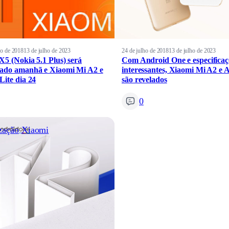
ho de 2018
13 de julho de 2023
24 de julho de 2018
13 de julho de 2023
X5 (Nokia 5.1 Plus) será
Com Android One e especificaç
ado amanhã e Xiaomi Mi A2 e
interessantes, Xiaomi Mi A2 e A
Lite dia 24
são revelados
0
zação
Xiaomi