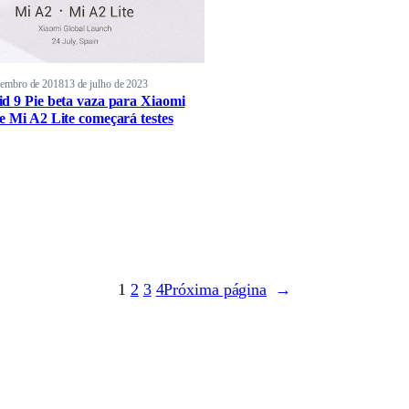
vembro de 2018
13 de julho de 2023
d 9 Pie beta vaza para Xiaomi
e Mi A2 Lite começará testes
1
2
3
4
Próxima página
→