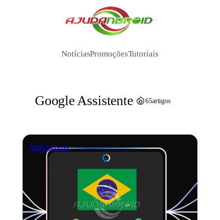
Pular
para
/
o
conteúdo
Notícias
Promoções
Tutoriais
Google Assistente
/
65
artigos
Aplicativos