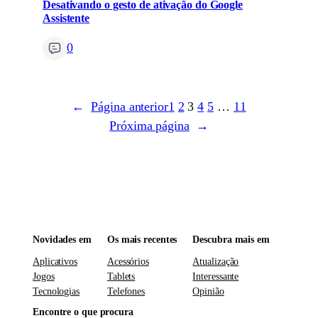
Desativando o gesto de ativação do Google
Assistente
0
←
Página anterior
1
2
3
4
5
…
11
Próxima página
→
Novidades em
Os mais recentes
Descubra mais em
Aplicativos
Acessórios
Atualização
Jogos
Tablets
Interessante
Tecnologias
Telefones
Opinião
Encontre o que procura