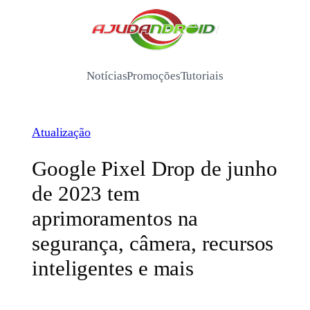
Pular
para
/
o
conteúdo
Notícias
Promoções
Tutoriais
Atualização
Google Pixel Drop de junho
de 2023 tem
aprimoramentos na
segurança, câmera, recursos
inteligentes e mais