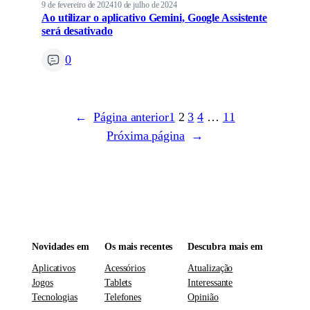
9 de fevereiro de 2024
10 de julho de 2024
Ao utilizar o aplicativo Gemini, Google Assistente
será desativado
0
←
Página anterior
1
2
3
4
…
11
Próxima página
→
Novidades em
Os mais recentes
Descubra mais em
Aplicativos
Acessórios
Atualização
Jogos
Tablets
Interessante
Tecnologias
Telefones
Opinião