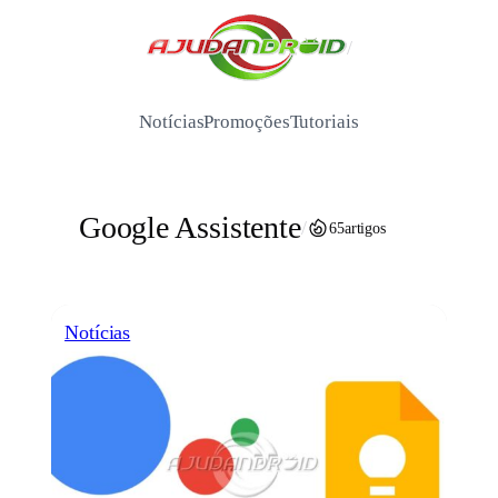
Pular
para
/
o
conteúdo
Notícias
Promoções
Tutoriais
Google Assistente
/
65
artigos
Notícias