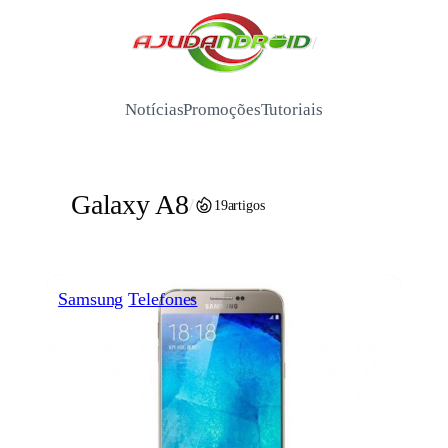
Pular
para
/
o
conteúdo
Notícias
Promoções
Tutoriais
Galaxy A8
/
19
artigos
Samsung
Telefones