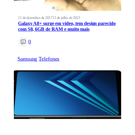
11 de dezembro de 2017
13 de julho de 2023
Galaxy A8+ surge em vídeo, tem design parecido
com S8, 6GB de RAM e muito mais
0
Samsung
Telefones