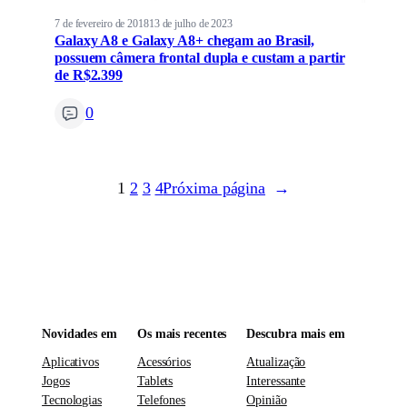
7 de fevereiro de 2018
13 de julho de 2023
Galaxy A8 e Galaxy A8+ chegam ao Brasil,
possuem câmera frontal dupla e custam a partir
de R$2.399
0
1
2
3
4
Próxima página
→
Novidades em
Os mais recentes
Descubra mais em
Aplicativos
Acessórios
Atualização
Jogos
Tablets
Interessante
Tecnologias
Telefones
Opinião