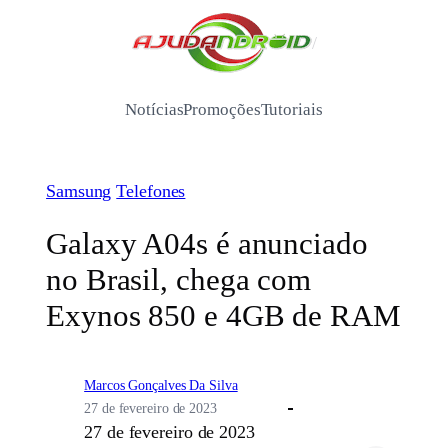
Pular
para
/
o
conteúdo
Notícias
Promoções
Tutoriais
Samsung
Telefones
Galaxy A04s é anunciado
no Brasil, chega com
Exynos 850 e 4GB de RAM
Marcos Gonçalves Da Silva
27 de fevereiro de 2023
27 de fevereiro de 2023