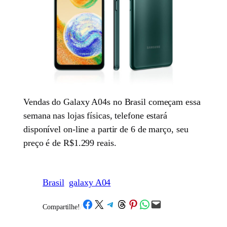
Vendas do Galaxy A04s no Brasil começam essa
semana nas lojas físicas, telefone estará
disponível on-line a partir de 6 de março, seu
preço é de R$1.299 reais.
Brasil
galaxy A04
Share on Facebook
Share on X
Share on Telegram
Share on Threads
Share on Pinterest
Share on WhatsApp
Email this Page
Compartilhe!
/