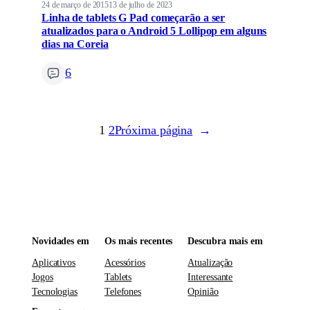
24 de março de 2015
13 de julho de 2023
Linha de tablets G Pad começarão a ser
atualizados para o Android 5 Lollipop em alguns
dias na Coreia
6
1
2
Próxima página
→
Novidades em
Os mais recentes
Descubra mais em
Aplicativos
Acessórios
Atualização
Jogos
Tablets
Interessante
Tecnologias
Telefones
Opinião