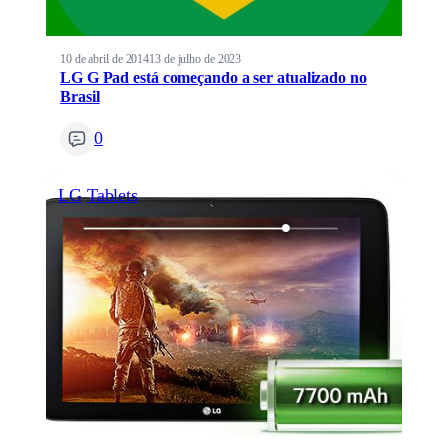
10 de abril de 2014
13 de julho de 2023
LG G Pad está começando a ser atualizado no
Brasil
0
LG
Tablets