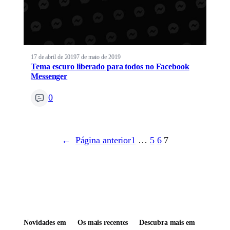
17 de abril de 2019
7 de maio de 2019
Tema escuro liberado para todos no Facebook
Messenger
0
←
Página anterior
1
…
5
6
7
Novidades em
Os mais recentes
Descubra mais em