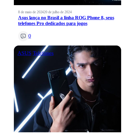
8 de maio de 2024
20 de julho de 2024
Asus lança no Brasil a linha ROG Phone 8, seus
telefones Pro dedicados para jogos
0
ASUS
Telefones