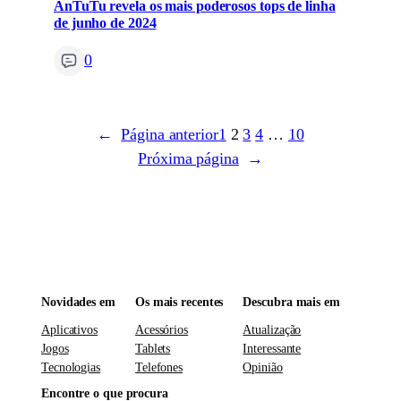
AnTuTu revela os mais poderosos tops de linha
de junho de 2024
0
←
Página anterior
1
2
3
4
…
10
Próxima página
→
Novidades em
Os mais recentes
Descubra mais em
Aplicativos
Acessórios
Atualização
Jogos
Tablets
Interessante
Tecnologias
Telefones
Opinião
Encontre o que procura