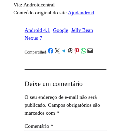
Via: Androidcentral
Conteúdo original do site
Ajudandroid
Android 4.1
Google
Jelly Bean
Nexus 7
Share on Facebook
Share on X
Share on Telegram
Share on Threads
Share on Pinterest
Share on WhatsApp
Email this Page
Compartilhe!
/
Deixe um comentário
O seu endereço de e-mail não será
publicado.
Campos obrigatórios são
marcados com
*
Comentário
*