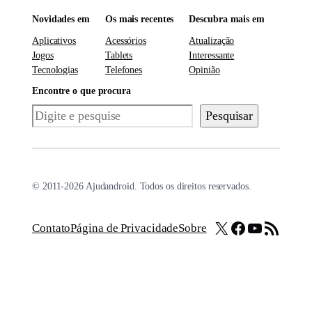
Novidades em
Os mais recentes
Descubra mais em
Aplicativos
Acessórios
Atualização
Jogos
Tablets
Interessante
Tecnologias
Telefones
Opinião
Encontre o que procura
Pesquisar
Pesquisar
© 2011-2026 Ajudandroid. Todos os direitos reservados.
X
Facebook
Youtube
Feed RSS
Contato
Página de Privacidade
Sobre