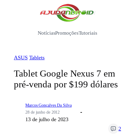
Pular
para
/
o
conteúdo
Notícias
Promoções
Tutoriais
ASUS
Tablets
Tablet Google Nexus 7 em
pré-venda por $199 dólares
Marcos Gonçalves Da Silva
28 de junho de 2012
13 de julho de 2023
2