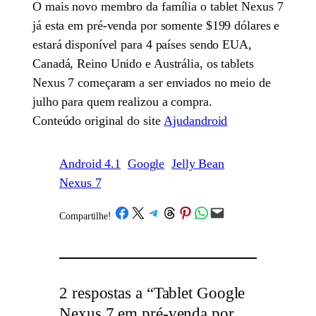
O mais novo membro da família o tablet Nexus 7
já esta em pré-venda por somente $199 dólares e
estará disponível para 4 países sendo EUA,
Canadá, Reino Unido e Austrália, os tablets
Nexus 7 começaram a ser enviados no meio de
julho para quem realizou a compra.
Conteúdo original do site
Ajudandroid
Android 4.1
Google
Jelly Bean
Nexus 7
Share on Facebook
Share on X
Share on Telegram
Share on Threads
Share on Pinterest
Share on WhatsApp
Email this Page
Compartilhe!
/
2 respostas a “Tablet Google
Nexus 7 em pré-venda por