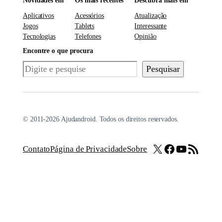
Novidades em
Os mais recentes
Descubra mais em
Aplicativos
Acessórios
Atualização
Jogos
Tablets
Interessante
Tecnologias
Telefones
Opinião
Encontre o que procura
Pesquisar
Pesquisar
© 2011-2026 Ajudandroid. Todos os direitos reservados.
X
Facebook
Youtube
Feed RSS
Contato
Página de Privacidade
Sobre