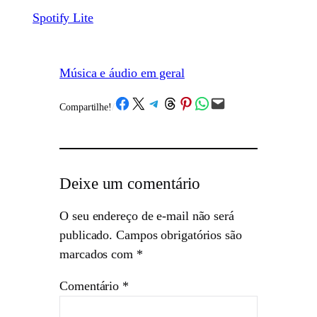
Spotify Lite
Música e áudio em geral
Share on Facebook
Share on X
Share on Telegram
Share on Threads
Share on Pinterest
Share on WhatsApp
Email this Page
Compartilhe!
/
Deixe um comentário
O seu endereço de e-mail não será
publicado.
Campos obrigatórios são
marcados com
*
Comentário
*