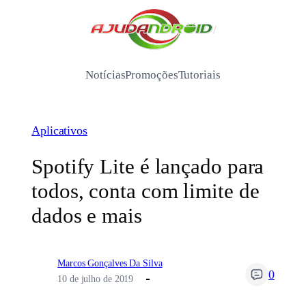
Pular
para
/
o
conteúdo
Notícias
Promoções
Tutoriais
Aplicativos
Spotify Lite é lançado para
todos, conta com limite de
dados e mais
Marcos Gonçalves Da Silva
0
10 de julho de 2019