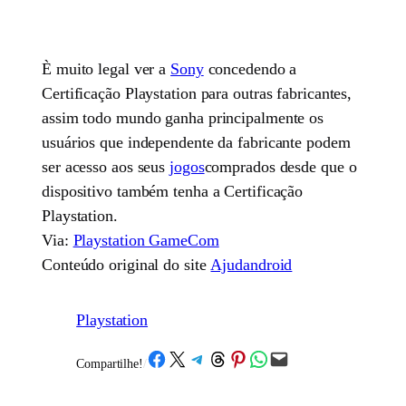
È muito legal ver a
Sony
concedendo a
Certificação Playstation para outras fabricantes,
assim todo mundo ganha principalmente os
usuários que independente da fabricante podem
ser acesso aos seus
jogos
comprados desde que o
dispositivo também tenha a Certificação
Playstation.
Via:
Playstation GameCom
Conteúdo original do site
Ajudandroid
Playstation
Share on Facebook
Share on X
Share on Telegram
Share on Threads
Share on Pinterest
Share on WhatsApp
Email this Page
Compartilhe!
/