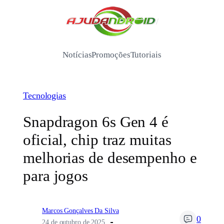
Pular
para
/
o
conteúdo
Notícias
Promoções
Tutoriais
Tecnologias
Snapdragon 6s Gen 4 é
oficial, chip traz muitas
melhorias de desempenho e
para jogos
Marcos Gonçalves Da Silva
0
24 de outubro de 2025