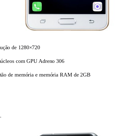
lução de 1280×720
 núcleos com GPU Adreno 306
artão de memória e memória RAM de 2GB
.