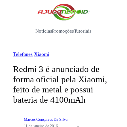
Pular
para
/
o
conteúdo
Notícias
Promoções
Tutoriais
Telefones
Xiaomi
Redmi 3 é anunciado de
forma oficial pela Xiaomi,
feito de metal e possui
bateria de 4100mAh
Marcos Gonçalves Da Silva
11 de janeiro de 2016