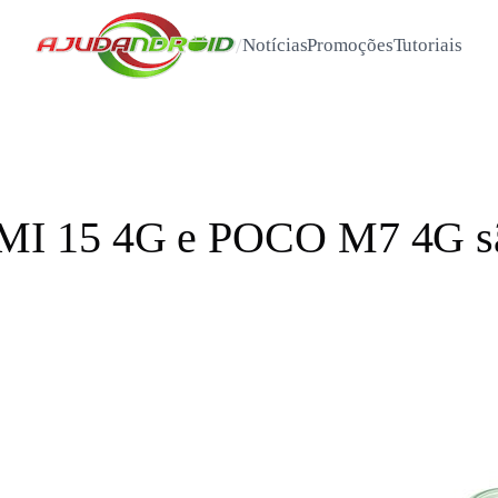
/
Notícias
Promoções
Tutoriais
I 15 4G e POCO M7 4G sã