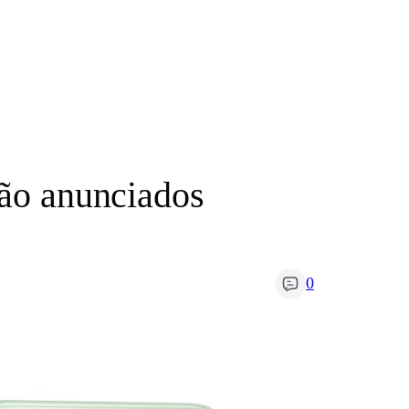
o anunciados
0