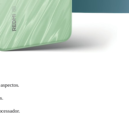
aspectos.
s.
ocessador.