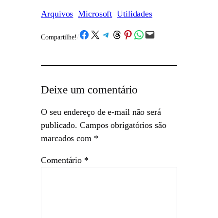
Arquivos
Microsoft
Utilidades
Share on Facebook
Share on X
Share on Telegram
Share on Threads
Share on Pinterest
Share on WhatsApp
Email this Page
Compartilhe!
/
Deixe um comentário
O seu endereço de e-mail não será
publicado.
Campos obrigatórios são
marcados com
*
Comentário
*