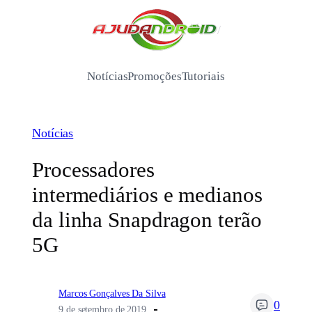
Pular
para
/
o
conteúdo
Notícias
Promoções
Tutoriais
Notícias
Processadores
intermediários e medianos
da linha Snapdragon terão
5G
Marcos Gonçalves Da Silva
0
9 de setembro de 2019