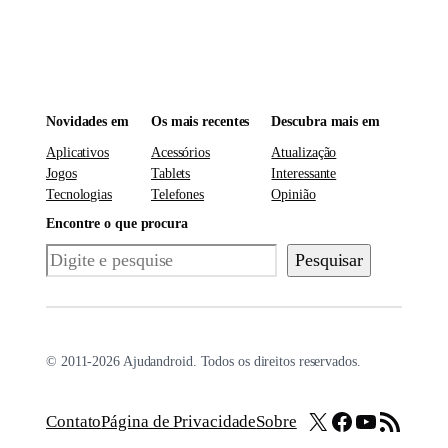
Novidades em
Os mais recentes
Descubra mais em
Aplicativos
Acessórios
Atualização
Jogos
Tablets
Interessante
Tecnologias
Telefones
Opinião
Encontre o que procura
Pesquisar
Pesquisar
© 2011-2026 Ajudandroid. Todos os direitos reservados.
X
Facebook
Youtube
Feed RSS
Contato
Página de Privacidade
Sobre