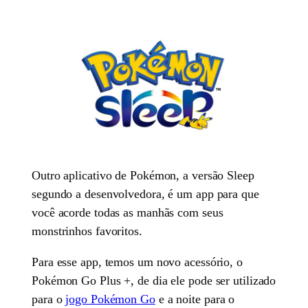
Outro aplicativo de Pokémon, a versão Sleep
segundo a desenvolvedora, é um app para que
você acorde todas as manhãs com seus
monstrinhos favoritos.
Para esse app, temos um novo acessório, o
Pokémon Go Plus +, de dia ele pode ser utilizado
para o
jogo Pokémon Go
e a noite para o