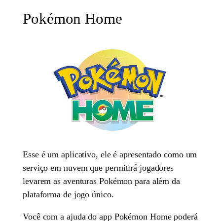
Pokémon Home
Esse é um aplicativo, ele é apresentado como um
serviço em nuvem que permitirá jogadores
levarem as aventuras Pokémon para além da
plataforma de jogo único.
Você com a ajuda do app Pokémon Home poderá