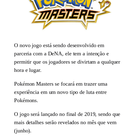
O novo jogo está sendo desenvolvido em
parceria com a DeNA, ele tem a intenção e
permitir que os jogadores se divirtam a qualquer
hora e lugar.
Pokémon Masters se focará em trazer uma
experiência em um novo tipo de luta entre
Pokémons.
O jogo será lançado no final de 2019, sendo que
mais detalhes serão revelados no mês que vem
(junho).