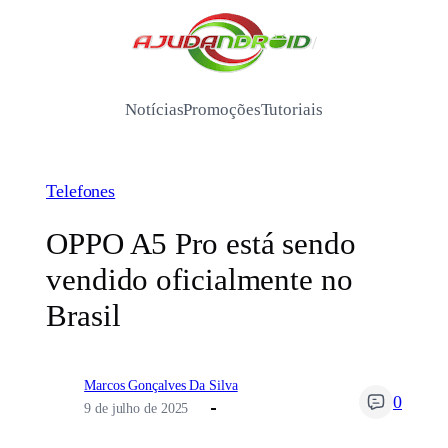
Pular
para
/
o
conteúdo
Notícias
Promoções
Tutoriais
Telefones
OPPO A5 Pro está sendo
vendido oficialmente no
Brasil
Marcos Gonçalves Da Silva
0
9 de julho de 2025