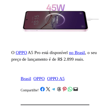
O
OPPO
A5 Pro está disponível
no Brasil
, o seu
preço de lançamento é de R$ 2.899 reais.
Brasil
OPPO
OPPO A5
Share on Facebook
Share on X
Share on Telegram
Share on Threads
Share on Pinterest
Share on WhatsApp
Email this Page
Compartilhe!
/