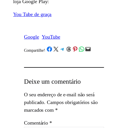
loja Google Play:
You Tube de graça
Google
YouTube
Share on Facebook
Share on X
Share on Telegram
Share on Threads
Share on Pinterest
Share on WhatsApp
Email this Page
Compartilhe!
/
Deixe um comentário
O seu endereço de e-mail não será
publicado.
Campos obrigatórios são
marcados com
*
Comentário
*