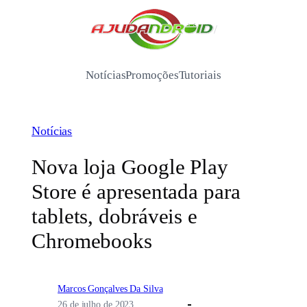
Pular
para
/
o
conteúdo
Notícias
Promoções
Tutoriais
Notícias
Nova loja Google Play
Store é apresentada para
tablets, dobráveis e
Chromebooks
Marcos Gonçalves Da Silva
26 de julho de 2023