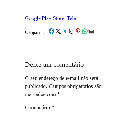
Google Play Store
Tela
Share on Facebook
Share on X
Share on Telegram
Share on Threads
Share on Pinterest
Share on WhatsApp
Email this Page
Compartilhe!
/
Deixe um comentário
O seu endereço de e-mail não será
publicado.
Campos obrigatórios são
marcados com
*
Comentário
*