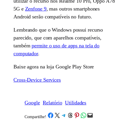
utilizar o recurso nos Realme 10 Pro, Oppo A78
5G e
Zenfone 9
, mas outros smartphones
Android serão compatíveis no futuro.
Lembrando que o Windows possui recurso
parecido, que com aparelhos compatíveis,
também
permite o uso de apps na tela do
computador
.
Baixe agora na loja Google Play Store
Cross-Device Services
Google
Relatório
Utilidades
Share on Facebook
Share on X
Share on Telegram
Share on Threads
Share on Pinterest
Share on WhatsApp
Email this Page
Compartilhe!
/