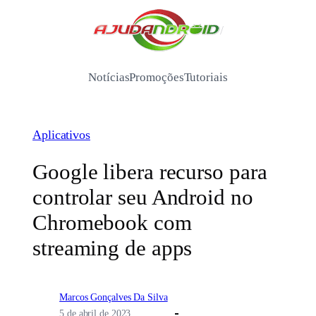
Pular
para
/
o
conteúdo
Notícias
Promoções
Tutoriais
Aplicativos
Google libera recurso para
controlar seu Android no
Chromebook com
streaming de apps
Marcos Gonçalves Da Silva
5 de abril de 2023